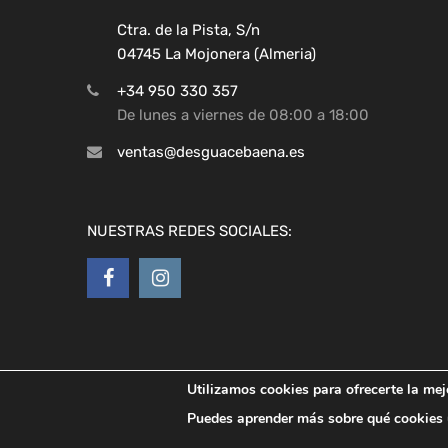
Ctra. de la Pista, S/n
04745 La Mojonera (Almeria)
+34 950 330 357
De lunes a viernes de 08:00 a 18:00
ventas@desguacebaena.es
NUESTRAS REDES SOCIALES:
Utilizamos cookies para ofrecerte la mej
Copyright ©
2026
Desguaces Baena
Puedes aprender más sobre qué cookies u