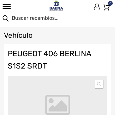
0
Veh
ículo
PEUGEOT 406 BERLINA
S1S2 SRDT