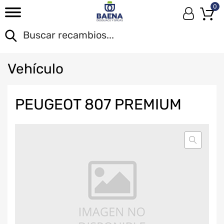
0
Veh
ículo
PEUGEOT 807 PREMIUM