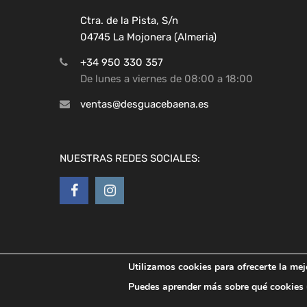
Ctra. de la Pista, S/n
04745 La Mojonera (Almeria)
+34 950 330 357
De lunes a viernes de 08:00 a 18:00
ventas@desguacebaena.es
NUESTRAS REDES SOCIALES:
Utilizamos cookies para ofrecerte la mej
Copyright ©
2026
Desguaces Baena
Puedes aprender más sobre qué cookies u