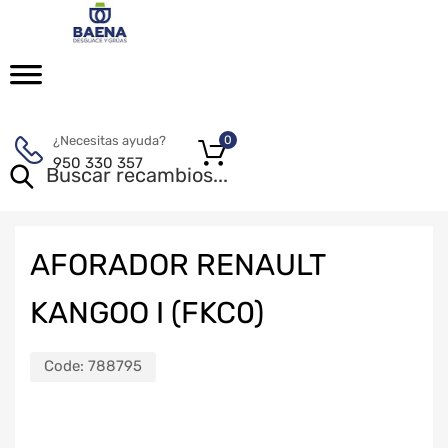
¿Necesitas ayuda?
0
950 330 357
AFORADOR RENAULT
KANGOO I (FKC0)
Code:
788795