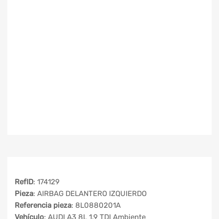
RefID
: 174129
Pieza
: AIRBAG DELANTERO IZQUIERDO
Referencia pieza
: 8L0880201A
Vehículo
: AUDI A3 8L 1.9 TDI Ambiente