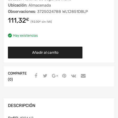
Ubicación
: Almacenada
Observaciones
: 3725024788 WL1J851DBLP
111,32
€
92,00
€
Hay existencias
Añadir al carrito
COMPARTE
(0)
DESCRIPCIÓN