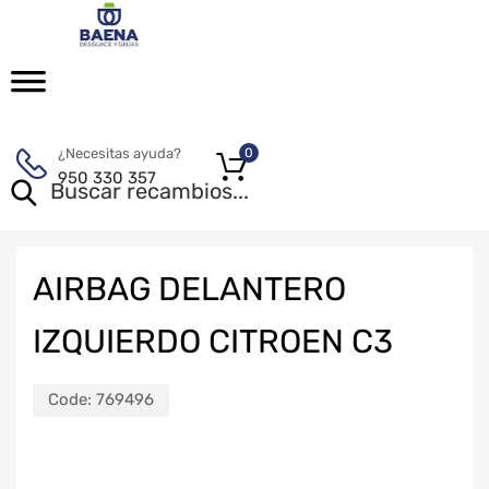
¿Necesitas ayuda?
0
950 330 357
AIRBAG DELANTERO
IZQUIERDO CITROEN C3
Code:
769496