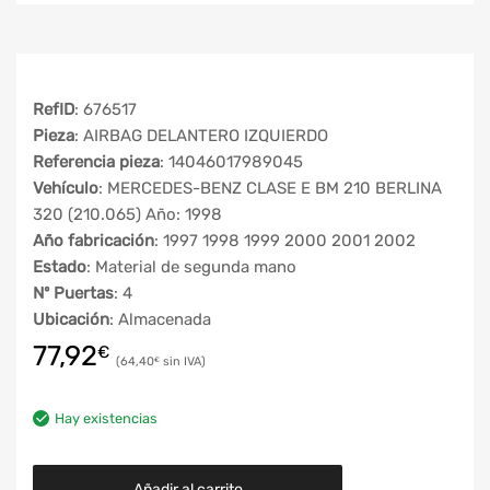
RefID
: 676517
Pieza
: AIRBAG DELANTERO IZQUIERDO
Referencia pieza
: 14046017989045
Vehículo
: MERCEDES-BENZ CLASE E BM 210 BERLINA
320 (210.065) Año: 1998
Año fabricación
: 1997 1998 1999 2000 2001 2002
Estado
: Material de segunda mano
Nº Puertas
: 4
Ubicación
: Almacenada
77,92
€
64,40
€
Hay existencias
Añadir al carrito