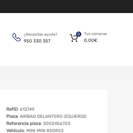
Tus compras
¿Necesitas ayuda?
0
0,00
€
950 330 357
RefID
: 613749
Pieza
: AIRBAG DELANTERO IZQUIERDO
Referencia pieza
: 3002456703
Vehículo
: MINI MINI R50R53