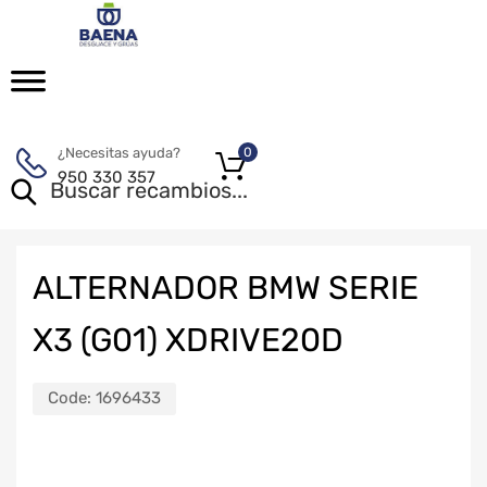
¿Necesitas ayuda?
0
950 330 357
ALTERNADOR BMW SERIE
X3 (G01) XDRIVE20D
Code:
1696433