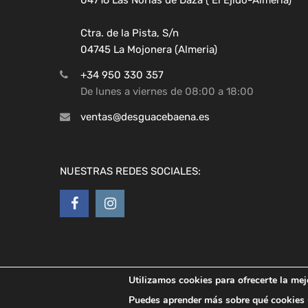
Ctra. de la Pista, S/n
04745 La Mojonera (Almeria)
+34 950 330 357
De lunes a viernes de 08:00 a 18:00
ventas@desguacebaena.es
NUESTRAS REDES SOCIALES:
Utilizamos cookies para ofrecerte la mej
Copyright ©
2026
Desguaces Baena
Puedes aprender más sobre qué cookies u