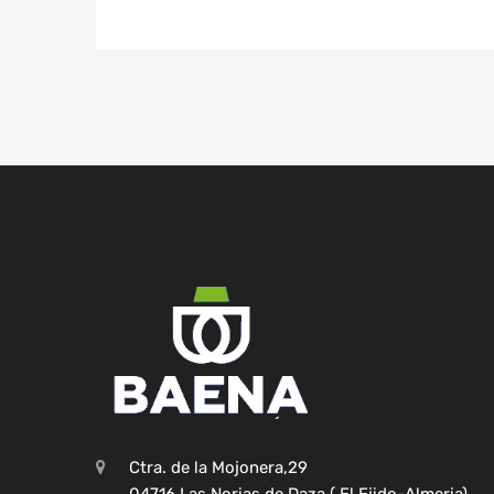
Ctra. de la Mojonera,29
04716 Las Norias de Daza ( El Ejido-Almeria)