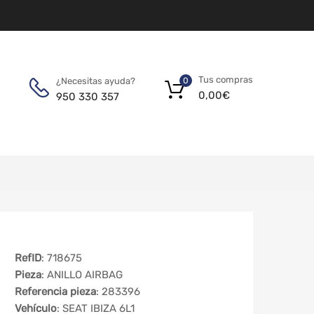
Tus compras
¿Necesitas ayuda?
0
0,00
€
950 330 357
RefID
: 718675
Pieza
: ANILLO AIRBAG
Referencia pieza
: 283396
Vehículo
: SEAT IBIZA 6L1