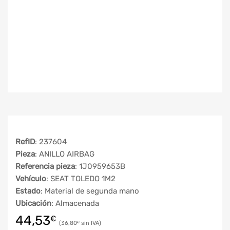
RefID
: 237604
Pieza
: ANILLO AIRBAG
Referencia pieza
: 1J0959653B
Vehículo
: SEAT TOLEDO 1M2
Estado
: Material de segunda mano
Ubicación
: Almacenada
44,53
€
36,80
€