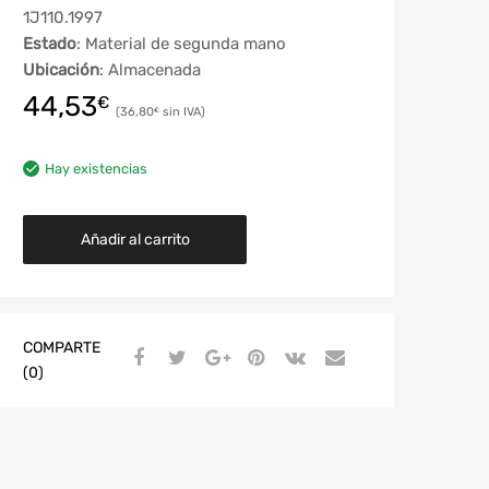
1J110.1997
Estado
: Material de segunda mano
Ubicación
: Almacenada
44,53
€
36,80
€
Hay existencias
Añadir al carrito
COMPARTE
(0)