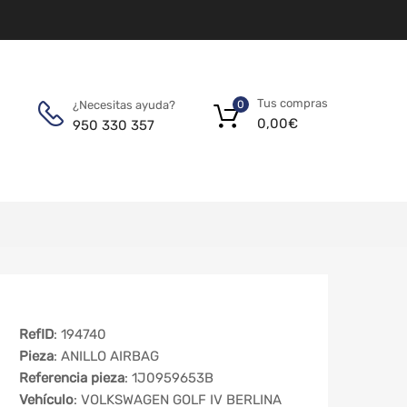
Tus compras
¿Necesitas ayuda?
0
0,00
€
950 330 357
RefID
: 194740
Pieza
: ANILLO AIRBAG
Referencia pieza
: 1J0959653B
Vehículo
: VOLKSWAGEN GOLF IV BERLINA