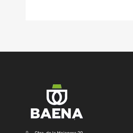
Ctra. de la Mojonera,29