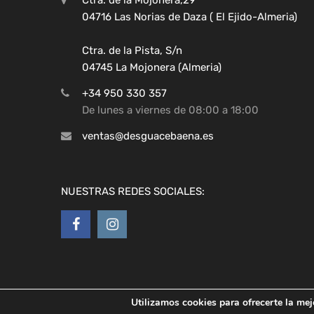
04716 Las Norias de Daza ( El Ejido-Almeria)
Ctra. de la Pista, S/n
04745 La Mojonera (Almeria)
+34 950 330 357
De lunes a viernes de 08:00 a 18:00
ventas@desguacebaena.es
NUESTRAS REDES SOCIALES:
Utilizamos cookies para ofrecerte la mej
Copyright ©
2026
Desguaces Baena