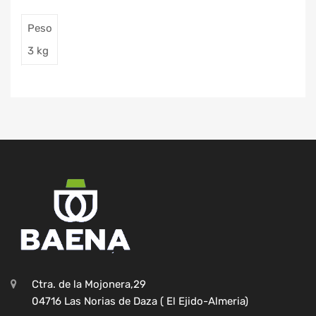
Peso
3 kg
Ctra. de la Mojonera,29
04716 Las Norias de Daza ( El Ejido-Almeria)