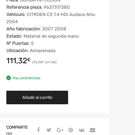
Pieza
: BOMBA INYECCION
Referencia pieza
: 9637317380
Vehículo
: CITROEN C3 1.4 HDi Audace Año:
2004
Año fabricación
: 2007 2008
Estado
: Material de segunda mano
Nº Puertas
: 5
Ubicación
: Almacenada
111,32
€
92,00
€
Hay existencias
Añadir al carrito
COMPARTE
(0)