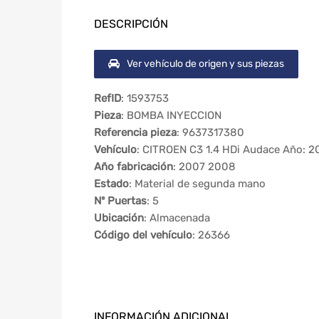
DESCRIPCIÓN
Ver vehículo de origen y sus piezas
RefID
: 1593753
Pieza
: BOMBA INYECCION
Referencia pieza
: 9637317380
Vehículo
: CITROEN C3 1.4 HDi Audace Año: 
Año fabricación
: 2007 2008
Estado
: Material de segunda mano
Nº Puertas
: 5
Ubicación
: Almacenada
Código del vehículo
: 26366
INFORMACIÓN ADICIONAL