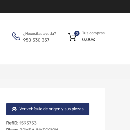
Tus compras
¿Necesitas ayuda?
0
0,00
€
950 330 357
Ver vehículo de origen y sus piezas
RefID
: 1593753