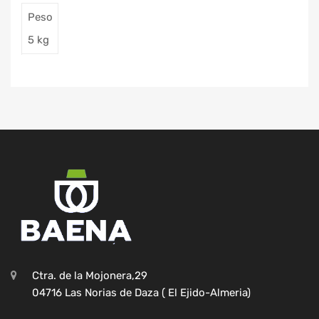
Peso
5 kg
Ctra. de la Mojonera,29
04716 Las Norias de Daza ( El Ejido-Almeria)