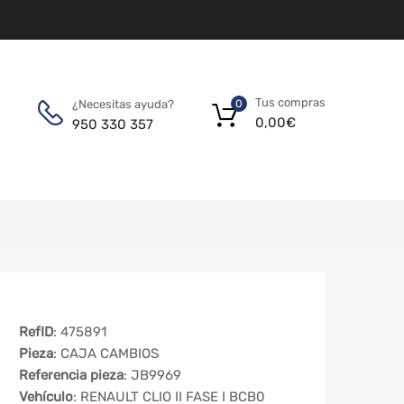
Tus compras
¿Necesitas ayuda?
0
0,00
€
950 330 357
RefID
: 475891
Pieza
: CAJA CAMBIOS
Referencia pieza
: JB9969
Vehículo
: RENAULT CLIO II FASE I BCB0