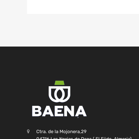
Ctra. de la Mojonera,29
04716 Las Norias de Daza ( El Ejido-Almeria)