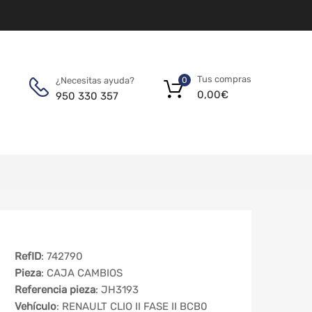
Tus compras
¿Necesitas ayuda?
0
0,00
€
950 330 357
RefID
: 742790
Pieza
: CAJA CAMBIOS
Referencia pieza
: JH3193
Vehículo
: RENAULT CLIO II FASE II BCB0