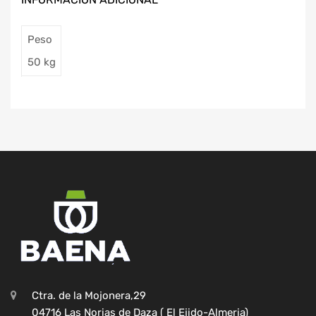
Peso
50 kg
Ctra. de la Mojonera,29
04716 Las Norias de Daza ( El Ejido-Almeria)