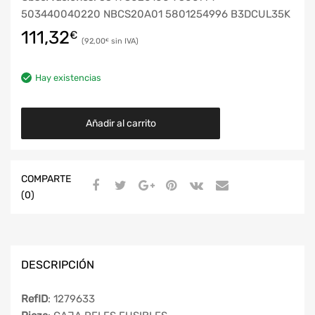
503440040220 NBCS20A01 5801254996 B3DCUL35K
111,32
€
92,00
€
Hay existencias
Añadir al carrito
COMPARTE
(0)
DESCRIPCIÓN
RefID
: 1279633