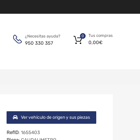
Tus compras
¿Necesitas ayuda?
0
0,00
€
950 330 357
Ver vehículo de origen y sus piezas
RefID
: 1655403