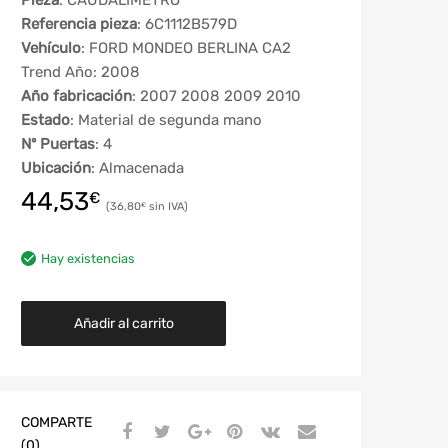
Pieza
: CAUDALIMETRO
Referencia pieza
: 6C1112B579D
Vehículo
: FORD MONDEO BERLINA CA2
Trend Año: 2008
Año fabricación
: 2007 2008 2009 2010
Estado
: Material de segunda mano
Nº Puertas
: 4
Ubicación
: Almacenada
44,53
€
36,80
€
Hay existencias
Añadir al carrito
COMPARTE
(0)