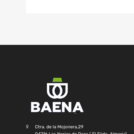
Ctra. de la Mojonera,29
04716 Las Norias de Daza ( El Ejido-Almeria)