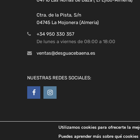
Ctra. de la Pista, S/n
04745 La Mojonera (Almeria)
+34 950 330 357
De lunes a viernes de 08:00 a 18:00
ventas@desguacebaena.es
NUESTRAS REDES SOCIALES:
Utilizamos cookies para ofrecerte la mej
Copyright ©
2026
Desguaces Baena
Puedes aprender más sobre qué cookies u