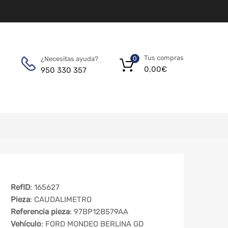
Tus compras
¿Necesitas ayuda?
0
0,00
€
950 330 357
RefID
: 165627
Pieza
: CAUDALIMETRO
Referencia pieza
: 97BP12B579AA
Vehículo
: FORD MONDEO BERLINA GD