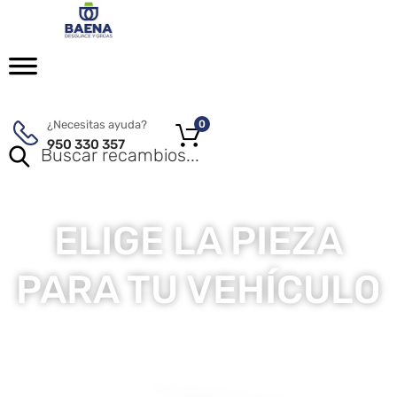
¿Necesitas ayuda?
0
950 330 357
ELIGE LA PIEZA
PARA TU VEHÍCULO
Entre mas de 100.000 piezas