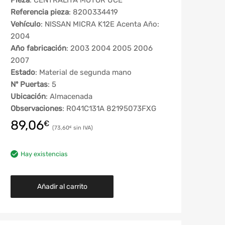
Pieza
: CENTRALITA MOTOR UCE
Referencia pieza
: 8200334419
Vehículo
: NISSAN MICRA K12E Acenta Año:
2004
Año fabricación
: 2003 2004 2005 2006
2007
Estado
: Material de segunda mano
Nº Puertas
: 5
Ubicación
: Almacenada
Observaciones
: R041C131A 82195073FXG
89,06
€
73,60
€
Hay existencias
Añadir al carrito