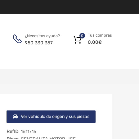
Tus compras
¿Necesitas ayuda?
0
0,00
€
950 330 357
Ver vehículo de origen y sus piezas
RefID
: 1611715