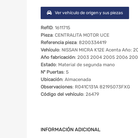
Ver vehículo de origen y sus piezas
RefID
: 1611715
Pieza
: CENTRALITA MOTOR UCE
Referencia pieza
: 8200334419
Vehículo
: NISSAN MICRA K12E Acenta Año: 2
Año fabricación
: 2003 2004 2005 2006 200
Estado
: Material de segunda mano
Nº Puertas
: 5
Ubicación
: Almacenada
Observaciones
: R041C131A 82195073FXG
Código del vehículo
: 26479
INFORMACIÓN ADICIONAL