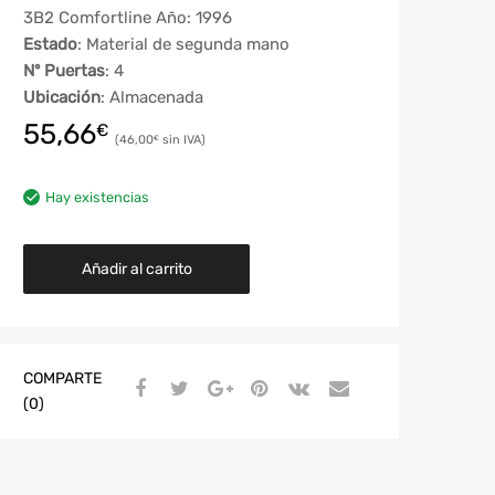
3B2 Comfortline Año: 1996
Estado
: Material de segunda mano
Nº Puertas
: 4
Ubicación
: Almacenada
55,66
€
46,00
€
Hay existencias
Añadir al carrito
COMPARTE
(0)