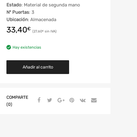
Estado
: Material de segunda mano
Nº Puertas
: 3
Ubicación
: Almacenada
33,40
€
27,60
€
Hay existencias
Añadir al carrito
COMPARTE
(0)