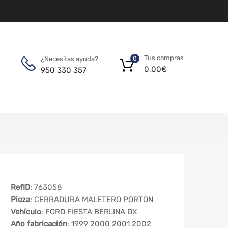
Tus compras
¿Necesitas ayuda?
0
0,00
€
950 330 357
RefID
: 763058
Pieza
: CERRADURA MALETERO PORTON
Vehículo
: FORD FIESTA BERLINA DX
Año fabricación
: 1999 2000 2001 2002