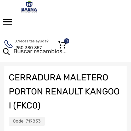
¿Necesitas ayuda?
0
950 330 357
CERRADURA MALETERO
PORTON RENAULT KANGOO
I (FKC0)
Code:
719833