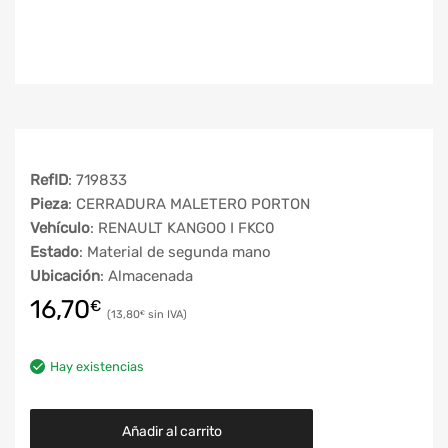
RefID
: 719833
Pieza
: CERRADURA MALETERO PORTON
Vehículo
: RENAULT KANGOO I FKC0
Estado
: Material de segunda mano
Ubicación
: Almacenada
16,70
€
13,80
€
Hay existencias
Añadir al carrito