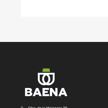
Ctra. de la Mojonera,29