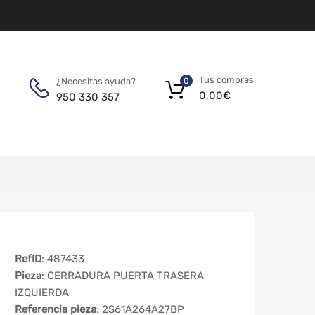
Tus compras
¿Necesitas ayuda?
0
0,00
€
950 330 357
RefID
: 487433
Pieza
: CERRADURA PUERTA TRASERA
IZQUIERDA
Referencia pieza
: 2S61A264A27BP