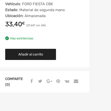
Vehículo
: FORD FIESTA CBK
Estado
: Material de segunda mano
Ubicación
: Almacenada
33,40
€
27,60
€
Hay existencias
Añadir al carrito
COMPARTE
(0)