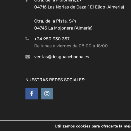
04716 Las Norias de Daza ( El Ejido-Almeria)
Ctra. de la Pista, S/n
04745 La Mojonera (Almeria)
+34 950 330 357
De lunes a viernes de 08:00 a 18:00
ventas@desguacebaena.es
NUESTRAS REDES SOCIALES:
Utilizamos cookies para ofrecerte la mej
Copyright ©
2026
Desguaces Baena