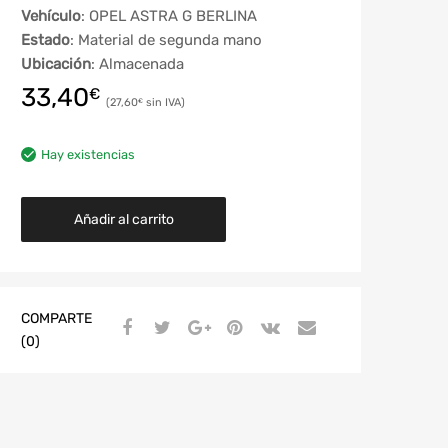
Vehículo
: OPEL ASTRA G BERLINA
Estado
: Material de segunda mano
Ubicación
: Almacenada
33,40
€
27,60
€
Hay existencias
Añadir al carrito
COMPARTE
(0)