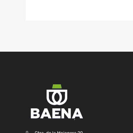
Ctra. de la Mojonera,29