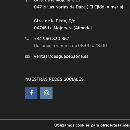
04716 Las Norias de Daza ( El Ejido-Almeria)
Ctra. de la Pista, S/n
04745 La Mojonera (Almeria)
+34 950 330 357
De lunes a viernes de 08:00 a 18:00
ventas@desguacebaena.es
NUESTRAS REDES SOCIALES:
Utilizamos cookies para ofrecerte la mej
Copyright ©
2026
Desguaces Baena