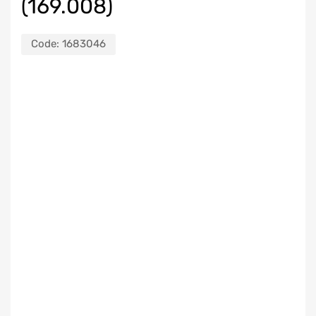
(169.008)
Code:
1683046