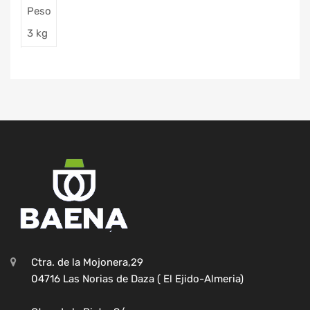
Peso
3 kg
Ctra. de la Mojonera,29
04716 Las Norias de Daza ( El Ejido-Almeria)