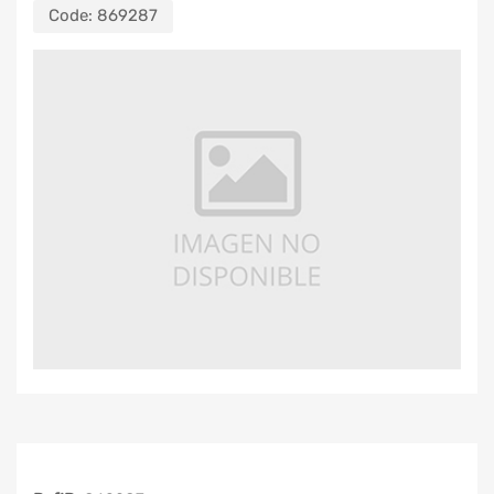
Code:
869287