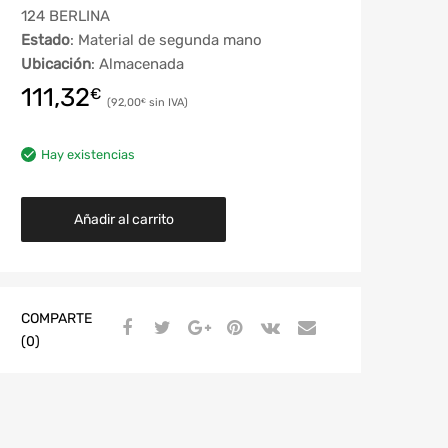
124 BERLINA
Estado
: Material de segunda mano
Ubicación
: Almacenada
111,32
€
92,00
€
Hay existencias
Añadir al carrito
COMPARTE
(0)