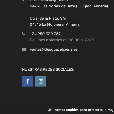
04716 Las Norias de Daza ( El Ejido-Almeria)
Ctra. de la Pista, S/n
04745 La Mojonera (Almeria)
+34 950 330 357
De lunes a viernes de 08:00 a 18:00
ventas@desguacebaena.es
NUESTRAS REDES SOCIALES:
Utilizamos cookies para ofrecerte la mej
Copyright ©
2026
Desguaces Baena