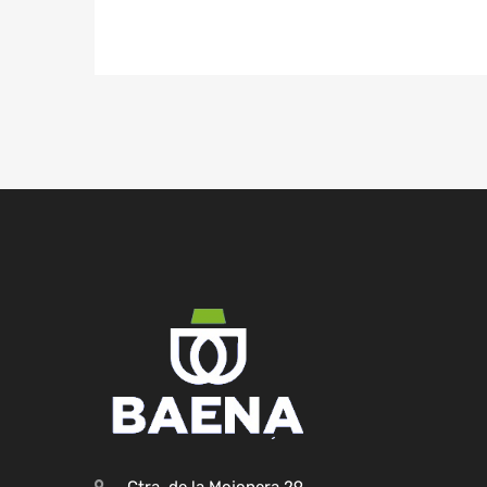
Ctra. de la Mojonera,29