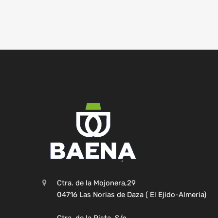
Ctra. de la Mojonera,29
04716 Las Norias de Daza ( El Ejido-Almeria)
Ctra. de la Pista, S/n