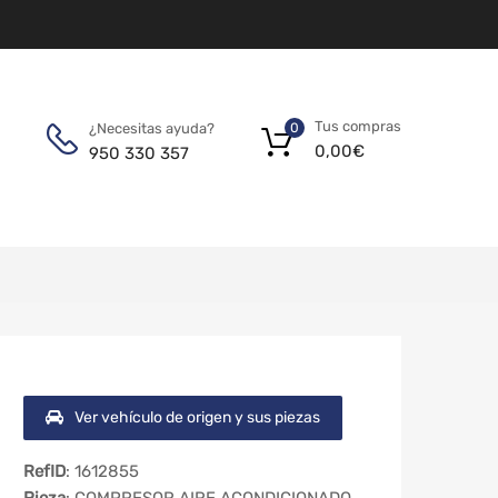
Tus compras
¿Necesitas ayuda?
0
0,00
€
950 330 357
Ver vehículo de origen y sus piezas
RefID
: 1612855