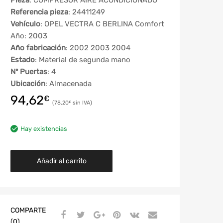
Pieza
: COMPRESOR AIRE ACONDICIONADO
Referencia pieza
: 24411249
Vehículo
: OPEL VECTRA C BERLINA Comfort
Año: 2003
Año fabricación
: 2002 2003 2004
Estado
: Material de segunda mano
Nº Puertas
: 4
Ubicación
: Almacenada
94,62
€
78,20
€
Hay existencias
Añadir al carrito
COMPARTE
(0)