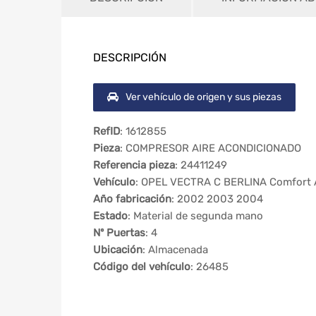
DESCRIPCIÓN
Ver vehículo de origen y sus piezas
RefID
: 1612855
Pieza
: COMPRESOR AIRE ACONDICIONADO
Referencia pieza
: 24411249
Vehículo
: OPEL VECTRA C BERLINA Comfort 
Año fabricación
: 2002 2003 2004
Estado
: Material de segunda mano
Nº Puertas
: 4
Ubicación
: Almacenada
Código del vehículo
: 26485