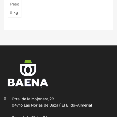
Peso
5 kg
Ctra. de la Mojonera,29
04716 Las Norias de Daza ( El Ejido-Almeria)