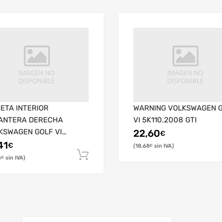
ETA INTERIOR
WARNING VOLKSWAGEN 
ANTERA DERECHA
VI 5K110.2008 GTI
KSWAGEN GOLF VI
22,60
€
10.2008 GTI
41
€
18,68
€
4
€