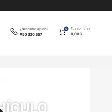
Tus compras
¿Necesitas ayuda?
0
0,00
€
950 330 357
EHÍCULO