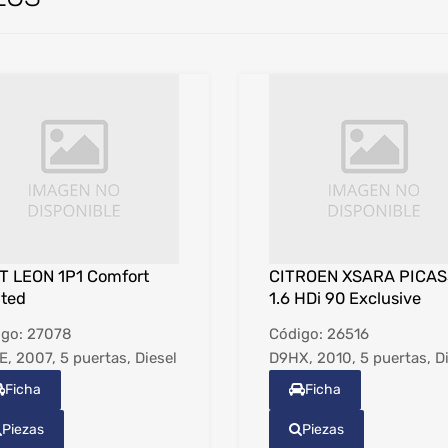
T LEON 1P1 Comfort
CITROEN XSARA PICA
ited
1.6 HDi 90 Exclusive
igo:
27078
Código:
26516
, 2007, 5 puertas, Diesel
D9HX, 2010, 5 puertas, D
Ficha
Ficha
Piezas
Piezas