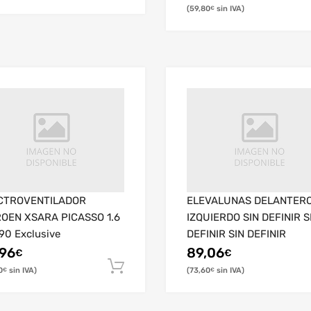
59,80
€
CTROVENTILADOR
ELEVALUNAS DELANTER
ROEN XSARA PICASSO 1.6
IZQUIERDO SIN DEFINIR S
90 Exclusive
DEFINIR SIN DEFINIR
,96
89,06
€
€
0
73,60
€
€