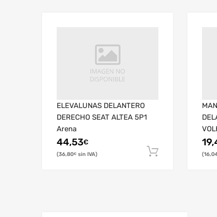
ELEVALUNAS DELANTERO
MAN
DERECHO SEAT ALTEA 5P1
DEL
Arena
VOL
5K1
44,53
19,
€
36,80
16,0
€