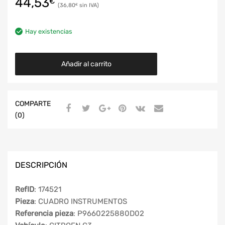
44,53
€
36,80
€
Hay existencias
Añadir al carrito
COMPARTE
(0)
DESCRIPCIÓN
RefID
: 174521
Pieza
: CUADRO INSTRUMENTOS
Referencia pieza
: P9660225880D02