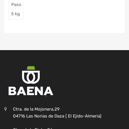
Peso
5 kg
Ctra. de la Mojonera,29
04716 Las Norias de Daza ( El Ejido-Almeria)