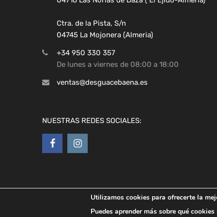
Ctra. de la Pista, S/n
04745 La Mojonera (Almeria)
+34 950 330 357
De lunes a viernes de 08:00 a 18:00
ventas@desguacebaena.es
NUESTRAS REDES SOCIALES:
Utilizamos cookies para ofrecerte la mej
Copyright ©
2026
Desguaces Baena
Puedes aprender más sobre qué cookies u