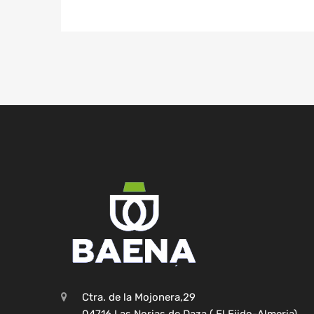
Ctra. de la Mojonera,29
04716 Las Norias de Daza ( El Ejido-Almeria)