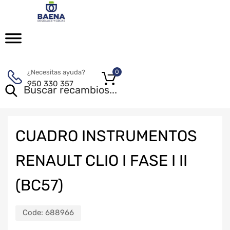
¿Necesitas ayuda?
0
950 330 357
CUADRO INSTRUMENTOS
RENAULT CLIO I FASE I II
(BC57)
Code:
688966