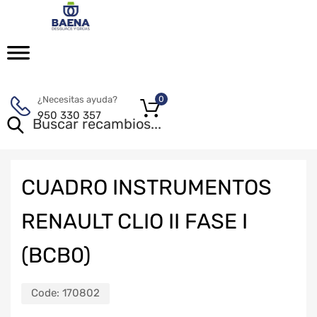
¿Necesitas ayuda?
0
950 330 357
CUADRO INSTRUMENTOS
RENAULT CLIO II FASE I
(BCB0)
Code:
170802