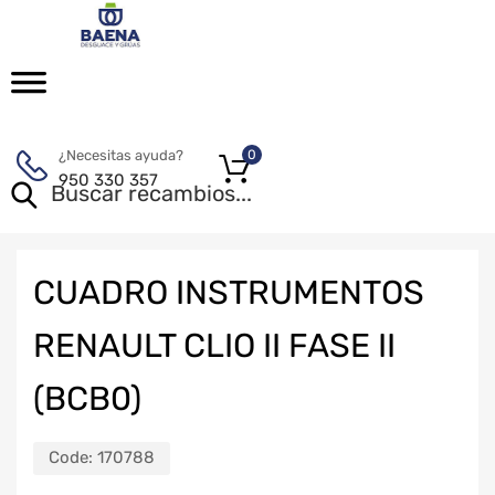
¿Necesitas ayuda?
0
950 330 357
CUADRO INSTRUMENTOS
RENAULT CLIO II FASE II
(BCB0)
Code:
170788