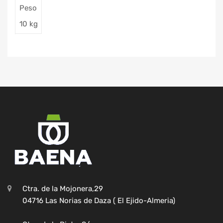
Peso
10 kg
Ctra. de la Mojonera,29
04716 Las Norias de Daza ( El Ejido-Almeria)