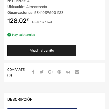
Nº Puertas
: 4
Ubicación
: Almacenada
Observaciones
: 53410396001123
128,02
€
105,80
€
Hay existencias
Añadir al carrito
COMPARTE
(0)
DESCRIPCIÓN