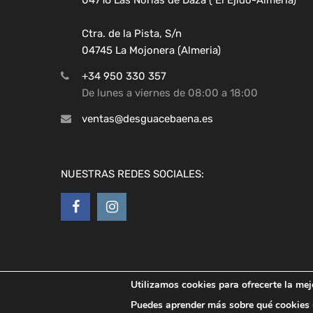
Ctra. de la Pista, S/n
04745 La Mojonera (Almeria)
+34 950 330 357
De lunes a viernes de 08:00 a 18:00
ventas@desguacebaena.es
NUESTRAS REDES SOCIALES:
Utilizamos cookies para ofrecerte la mej
Copyright ©
2026
Desguaces Baena
Puedes aprender más sobre qué cookies u