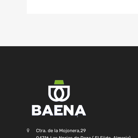
Ctra. de la Mojonera,29
04716 Las Norias de Daza ( El Ejido-Almeria)