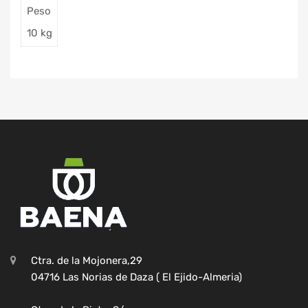
Peso
10 kg
Ctra. de la Mojonera,29
04716 Las Norias de Daza ( El Ejido-Almeria)