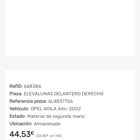
RefID
: 668386
Pieza
: ELEVALUNAS DELANTERO DERECHO
Referencia pieza
: 6L4837756
Vehículo
: OPEL AGILA Año: 2002
Estado
: Material de segunda mano
Ubicación
: Almacenada
44,53
€
36,80
€