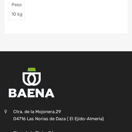
Peso
10 kg
Ctra. de la Mojonera,29
04716 Las Norias de Daza ( El Ejido-Almeria)