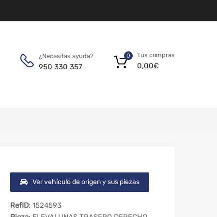
Tus compras
¿Necesitas ayuda?
0
0,00
€
950 330 357
Ver vehículo de origen y sus piezas
RefID
: 1524593