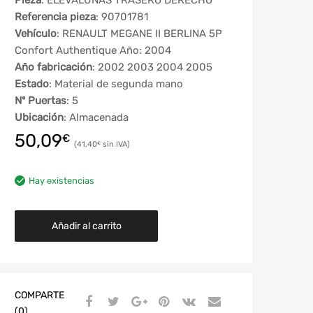
Pieza
: ELEVALUNAS TRASERO DERECHO
Referencia pieza
: 90701781
Vehículo
: RENAULT MEGANE II BERLINA 5P
Confort Authentique Año: 2004
Año fabricación
: 2002 2003 2004 2005
Estado
: Material de segunda mano
Nº Puertas
: 5
Ubicación
: Almacenada
50,09
€
41,40
€
Hay existencias
Añadir al carrito
COMPARTE
(0)